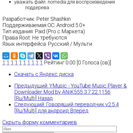
уважать файл .nomedia для воспроизведения
поддерева
Разработчик: Peter Shashkin
Поддерживаемая ОС: Android 5.0+
Тип издания: Paid (Pro с Маркета)
Права Root: Не требуются
Язык интерфейса: Русский / Мульти
1
1
1
1
1
1
1
1
1
1
Рейтинг 0.00 [0 Голоса (ов)]
Скачать с Яндекс диска
Предыдущий: YMusic - YouTube Music Player &
Downloader Mod by ANiK555 3.7.22.1156
[Ru/Multi]
Назад
Следующий: Говорящий переводчик v2.5.4
[Ru/Multi] для андроид
Вперед
Скрыть форму комментариев