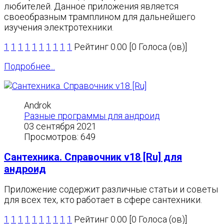
любителей. Данное приложения является
своеобразным трамплином для дальнейшего
изучения электротехники.
1
1
1
1
1
1
1
1
1
1
Рейтинг 0.00 [0 Голоса (ов)]
Подробнее...
Androk
Разные программы для андроид
03 сентября 2021
Просмотров: 649
Сантехника. Справочник v18 [Ru] для
андроид
Приложение содержит различные статьи и советы
для всех тех, кто работает в сфере сантехники.
1
1
1
1
1
1
1
1
1
1
Рейтинг 0.00 [0 Голоса (ов)]