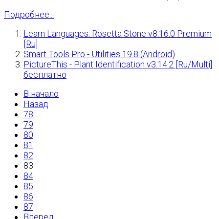
Подробнее...
Learn Languages: Rosetta Stone v8.16.0 Premium
[Ru]
Smart Tools Pro - Utilities 19.8 (Android)
PictureThis - Plant Identification v3.14.2 [Ru/Multi]
бесплатно
В начало
Назад
78
79
80
81
82
83
84
85
86
87
Вперед