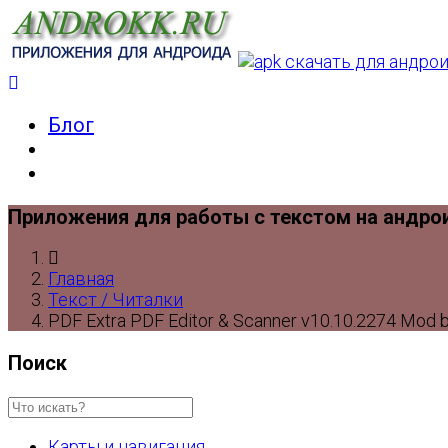
Блог
Приложения для работы с текстом на андро
Главная
Текст / Читалки
PDF Extra PDF Editor & Scanner v10.10.2274 Mod b
Поиск
Карты и навигация