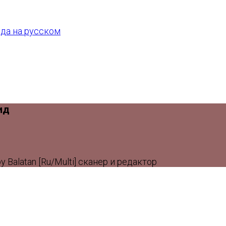
ид
y Balatan [Ru/Multi] сканер и редактор