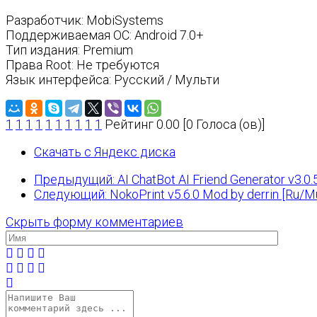
Разработчик: MobiSystems
Поддерживаемая ОС: Android 7.0+
Тип издания: Premium
Права Root: Не требуются
Язык интерфейса: Русский / Мульти
1
1
1
1
1
1
1
1
1
1
Рейтинг 0.00 [0 Голоса (ов)]
Скачать с Яндекс диска
Предыдущий: AI ChatBot AI Friend Generator v3.0.
Следующий: NokoPrint v5.6.0 Mod by derrin [Ru/Mu
Скрыть форму комментариев