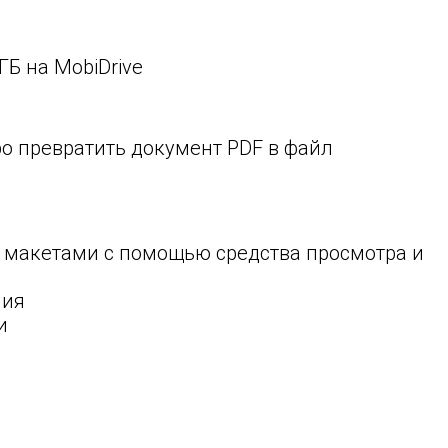
Б на MobiDrive
ро превратить документ PDF в файл
макетами с помощью средства просмотра и
ния
и