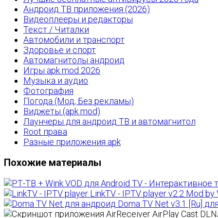
Андроид ТВ приложения (2026)
Видеоплееры и редакторы
Текст / Читалки
Автомобили и транспорт
Здоровье и спорт
Автомагнитолы андроид
Игры apk mod 2026
Музыка и аудио
Фотография
Погода (Мод, Без рекламы)
Виджеты (apk mod)
Лаунчеры для андроид ТВ и автомагнитол
Root права
Разные приложения apk
Похожие материалы
LinkTV - IPTV player v2.2 Mod 
Doma TV Net v3.1 [Ru] дл