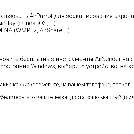
ользовать AirParrot для зеркалирования экран
ay (itunes, iOS, ...)
NA (WMP12, AirShare,...)
ановите бесплатные инструменты AirSender на с
состояния Windows, выберите устройство, на ко
акие как AirReceiverLite, на вашем телефоне, поскол
 убедитесь, что ваш телефон достаточно мощный (в и