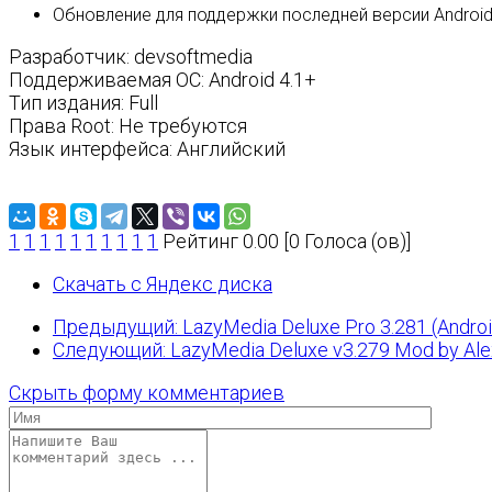
Обновление для поддержки последней версии Androi
Разработчик: devsoftmedia
Поддерживаемая ОС: Android 4.1+
Тип издания: Full
Права Root: Не требуются
Язык интерфейса: Английский
1
1
1
1
1
1
1
1
1
1
Рейтинг 0.00 [0 Голоса (ов)]
Скачать с Яндекс диска
Предыдущий: LazyMedia Deluxe Pro 3.281 (Andro
Следующий: LazyMedia Deluxe v3.279 Mod by Alex
Скрыть форму комментариев