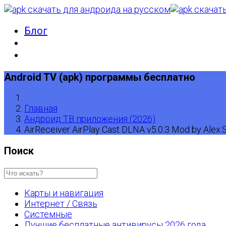
Блог
Android TV (apk) программы бесплатно
Главная
Андроид ТВ приложения (2026)
AirReceiver AirPlay Cast DLNA v5.0.3 Mod by Alex.St
Поиск
Карты и навигация
Интернет / Связь
Системные
Лучшие бесплатные антивирусы 2026 года