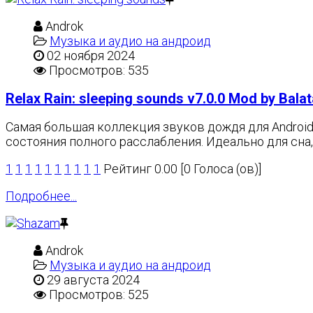
Androk
Музыка и аудио на андроид
02 ноября 2024
Просмотров: 535
Relax Rain: sleeping sounds v7.0.0 Mod by Bal
Самая большая коллекция звуков дождя для Android
состояния полного расслабления. Идеально для сна,
1
1
1
1
1
1
1
1
1
1
Рейтинг 0.00 [0 Голоса (ов)]
Подробнее...
Androk
Музыка и аудио на андроид
29 августа 2024
Просмотров: 525