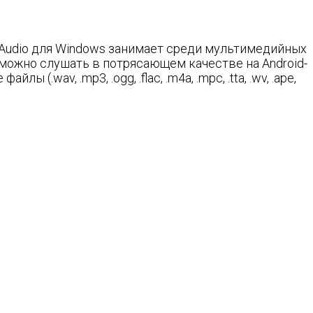
etAudio для Windows занимает среди мультимедийных
у можно слушать в потрясающем качестве на Android-
wav, .mp3, .ogg, .flac, .m4a, .mpc, .tta, .wv, .ape,