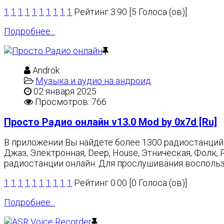
1
1
1
1
1
1
1
1
1
1
Рейтинг 3.90 [5 Голоса (ов)]
Подробнее...
Androk
Музыка и аудио на андроид
02 января 2025
Просмотров: 766
Просто Радио онлайн v13.0 Mod by 0x7d [Ru]
В приложении Вы найдете более 1300 радиостанций в
Джаз, Электронная, Deep, House, Этническая, Фолк
радиостанции онлайн. Для прослушивания воспользу
1
1
1
1
1
1
1
1
1
1
Рейтинг 0.00 [0 Голоса (ов)]
Подробнее...