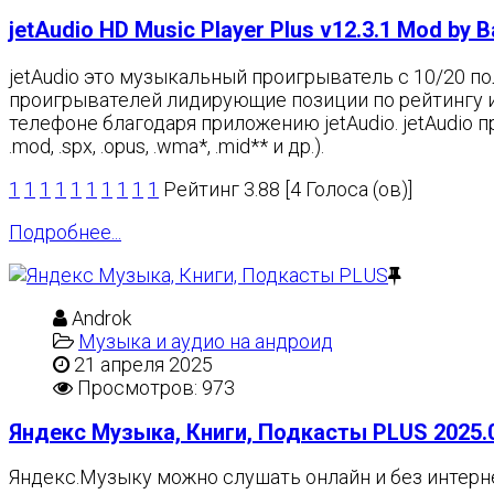
jetAudio HD Music Player Plus v12.3.1 Mod by Ba
jetAudio это музыкальный проигрыватель с 10/20 п
проигрывателей лидирующие позиции по рейтингу и з
телефоне благодаря приложению jetAudio. jetAudio про
.mod, .spx, .opus, .wma*, .mid** и др.).
1
1
1
1
1
1
1
1
1
1
Рейтинг 3.88 [4 Голоса (ов)]
Подробнее...
Androk
Музыка и аудио на андроид
21 апреля 2025
Просмотров: 973
Яндекс Музыка, Книги, Подкасты PLUS 2025.0
Яндекс.Музыку можно слушать онлайн и без интерн