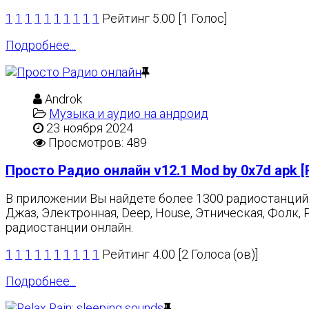
1
1
1
1
1
1
1
1
1
1
Рейтинг 5.00 [1 Голос]
Подробнее...
Androk
Музыка и аудио на андроид
23 ноября 2024
Просмотров: 489
Просто Радио онлайн v12.1 Mod by 0x7d apk 
В приложении Вы найдете более 1300 радиостанций в
Джаз, Электронная, Deep, House, Этническая, Фолк
радиостанции онлайн.
1
1
1
1
1
1
1
1
1
1
Рейтинг 4.00 [2 Голоса (ов)]
Подробнее...