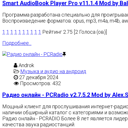
Smart AudioBook Player Pro v11.1.4 Mod by Ba
Программа разработана специально для проигрывани
Воспроизведение форматов: opus, mp3, m4a, m4b, aw
1
1
1
1
1
1
1
1
1
1
Рейтинг 2.75 [2 Голоса (ов)]
Подробнее...
Androk
Музыка и аудио на андроид
27 декабря 2024
Просмотров: 432
Радио онлайн - PCRadio v2.7.5.2 Mod by Alex.St
Мощный клиент для прослушивания интернет-радио.
наличии обширный каталог с категориями и возмож
Радио онлайн - PCRADIO Более 8 лет является лиде
качества звука радиостанций.