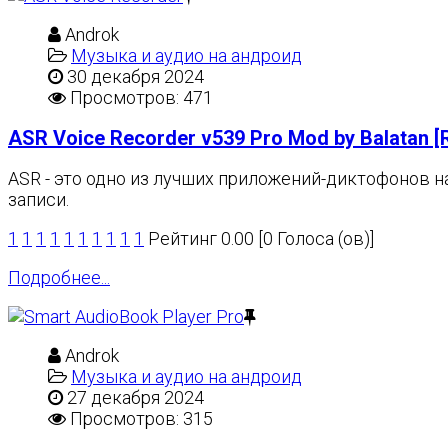
Androk
Музыка и аудио на андроид
30 декабря 2024
Просмотров: 471
ASR Voice Recorder v539 Pro Mod by Balatan [
ASR - это одно из лучших приложений-диктофонов на
записи.
1
1
1
1
1
1
1
1
1
1
Рейтинг 0.00 [0 Голоса (ов)]
Подробнее...
Androk
Музыка и аудио на андроид
27 декабря 2024
Просмотров: 315