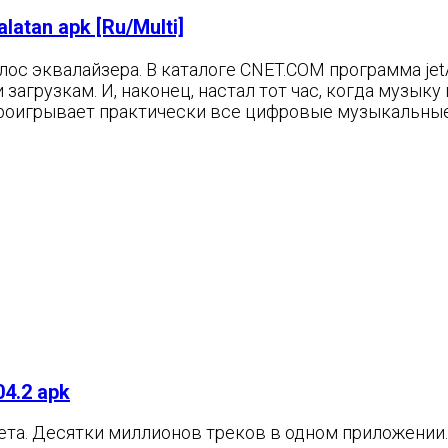
latan apk [Ru/Multi]
олос эквалайзера. В каталоге CNET.COM программа j
агрузкам. И, наконец, настал тот час, когда музык
игрывает практически все цифровые музыкальные файлы (.
4.2 apk
ета. Десятки миллионов треков в одном приложении.