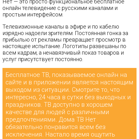
Нет — это просто функциональное бесплатное
онлайн телевидение с русскими каналами и
простым интерфейсом.
Телевизионные каналы в эфире и по кабелю
изрядно надоели зрителям. Постоянная гонка за
прибылью от рекламы превращает просмотр в
настоящее испытание. Логотипы развешаны по
всем кадрам, а ненавязчивый показ товаров и
услуг присутствует постоянно.
Бесплатное ТВ, показываемое онлайн на
сайте и в приложении является настоящим
выходом из ситуации. Смотрите то, что
интересно, 24 часа в сутки без выходных и
праздников. ТВ доступно в хорошем
качестве для людей с различными
предпочтениями. Дома ТВ Нет
обязательно понравится всем без
исключения. Настало время ощутить