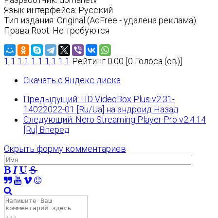
Язык интерфейса: Русский
Тип издания: Original (AdFree - удалена реклама)
Права Root: Не требуются
1
1
1
1
1
1
1
1
1
1
Рейтинг 0.00 [0 Голоса (ов)]
Скачать с Яндекс диска
Предыдущий: HD VideoBox Plus v2.31-
14022022-01 [Ru/Ua] на андроид
Назад
Следующий: Nero Streaming Player Pro v2.4.14
[Ru]
Вперед
Скрыть форму комментариев