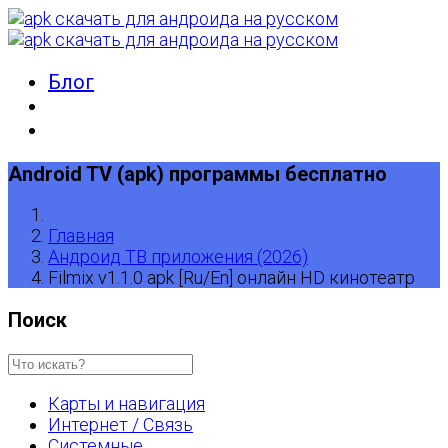
Блог
Android TV (apk) программы бесплатно
Главная
Андроид ТВ приложения (2026)
Filmix v1.1.0 apk [Ru/En] онлайн HD кинотеатр
Поиск
Карты и навигация
Интернет / Связь
Системные