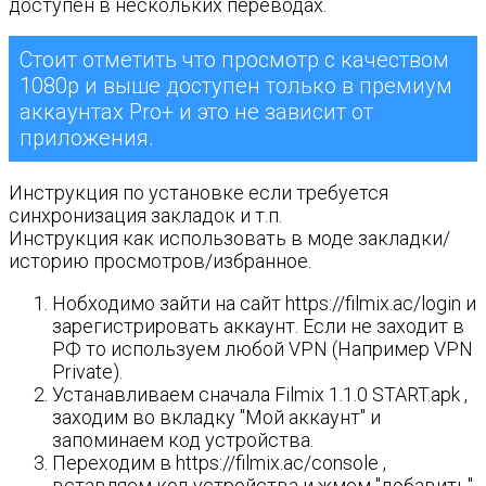
доступен в нескольких переводах.
Стоит отметить что просмотр с качеством
1080p и выше доступен только в премиум
аккаунтах Pro+ и это не зависит от
приложения.
Инструкция по установке если требуется
синхронизация закладок и т.п.
Инструкция как использовать в моде закладки/
историю просмотров/избранное.
Нобходимо зайти на сайт https://filmix.ac/login и
зарегистрировать аккаунт. Если не заходит в
РФ то используем любой VPN (Например VPN
Private).
Устанавливаем сначала Filmix 1.1.0 START.apk ,
заходим во вкладку "Мой аккаунт" и
запоминаем код устройства.
Переходим в https://filmix.ac/console ,
вставляем код устройства и жмем "добавить"