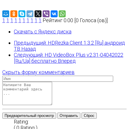
1
1
1
1
1
1
1
1
1
1
Рейтинг 0.00 [0 Голоса (ов)]
Скачать с Яндекс диска
Предыдущий: HDRezka Client 1.3.2 [Ru] андроид
ТВ
Назад
Следующий: HD VideoBox Plus v2.31-04042022
[Ru/Ua] бесплатно
Вперед
Скрыть форму комментариев
Предварительный просмотр
Отправить
Сброс
Rating:
( 0 Rating )