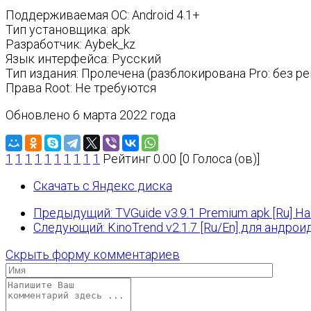
Поддерживаемая ОС: Android 4.1+
Тип установщика: apk
Разработчик: Aybek_kz
Язык интерфейса: Русский
Тип издания: Пролечена (разблокирована Pro: без р
Права Root: Не требуются
Обновлено 6 марта 2022 года
1
1
1
1
1
1
1
1
1
1
Рейтинг 0.00 [0 Голоса (ов)]
Скачать с Яндекс диска
Предыдущий: TVGuide v3.9.1 Premium apk [Ru]
На
Следующий: KinoTrend v2.1.7 [Ru/En] для андрои
Скрыть форму комментариев