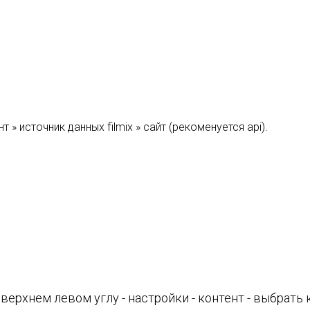
т » источник данных filmix » сайт (рекоменуется api).
ерхнем левом углу - настройки - контент - выбрать к