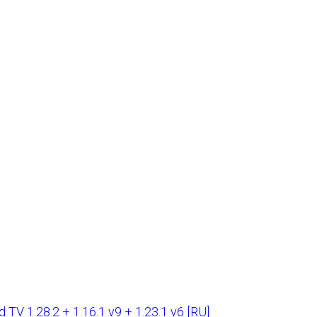
TV 1.28.2 + 1.16.1 v9 + 1.23.1 v6 [RU]