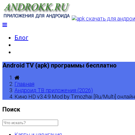
Блог
Android TV (apk) программы бесплатно
Главная
Андроид ТВ приложения (2026)
Кино HD v3.4.9 Mod by Timozhai [Ru/Multi] онлай
Поиск
Карты и навигация