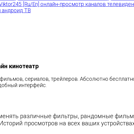
by Viktor245 [Ru/En] онлайн-просмотр каналов телевиде
я андроид ТВ
лайн кинотеатр
фильмов, сериалов, трейлеров. Абсолютно бесплатн
добный интерфейс.
именять различные фильтры, рандомные фильм
Историй просмотров на всех ваших устройствах