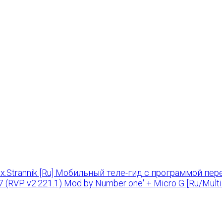
x.Strannik [Ru] Мобильный теле-гид с программой пе
 (RVP v2.221.1) Mod by Number one' + Micro G [Ru/Mu