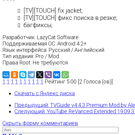
[TV][TOUCH] fix jacket;
[TV][TOUCH] фикс поиска в резке;
багфиксы;
Разработчик: LazyCat Software
Поддерживаемая ОС: Android 4.2+
Язык интерфейса: Русский / Английский
Тип издания: Pro / Mod
Права Root: Не требуются
1
1
1
1
1
1
1
1
1
1
Рейтинг 5.00 [2 Голоса (ов)]
Скачать с Яндекс диска
Предыдущий: TVGuide v4.4.3 Premium Mod by Ale
Следующий: YouTube ReVanced Extended 19.09.37
Скрыть форму комментариев