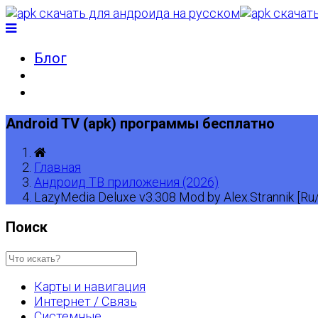
Блог
Android TV (apk) программы бесплатно
Главная
Андроид ТВ приложения (2026)
LazyMedia Deluxe v3.308 Mod by Alex.Strannik [
Поиск
Карты и навигация
Интернет / Связь
Системные