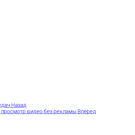
редач
Назад
lti просмотр видео без рекламы
Вперед