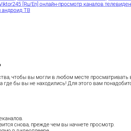
by Viktor245 [Ru/En] онлайн-просмотр каналов телевиде
я андроид ТВ
о
бства, чтобы вы могли в любом месте просматриват
 где бы вы не находились! Для этого вам понадобит
еканалов.
зится снова, прежде чем вы начнете просмотр.
ямо в видеоплеере.