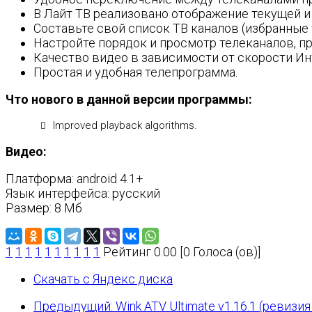
В Лайт ТВ реализовано отображение текущей 
Составьте свой список ТВ каналов (избранные 
Настройте порядок и просмотр телеканалов, п
Качество видео в зависимости от скорости Ин
Простая и удобная телепрограмма.
Что нового в данной версии программы:
Improved playback algorithms.
Видео:
Платформа: android 4.1+
Язык интерфейса: русский
Размер: 8 Мб
1
1
1
1
1
1
1
1
1
1
Рейтинг 0.00 [0 Голоса (ов)]
Скачать с Яндекс диска
Предыдущий: Wink ATV Ultimate v1.16.1 (ревизия 