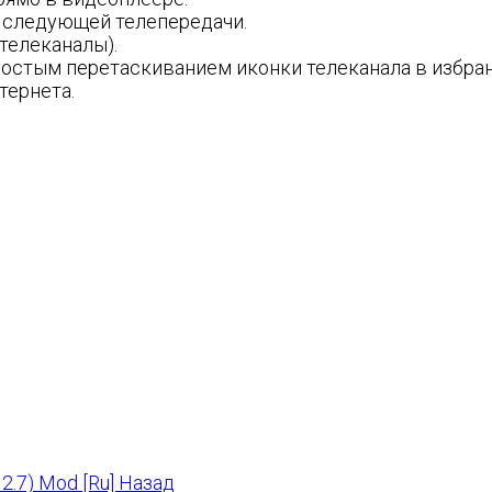
и следующей телепередачи.
телеканалы).
ростым перетаскиванием иконки телеканала в избра
тернета.
2.7) Mod [Ru]
Назад