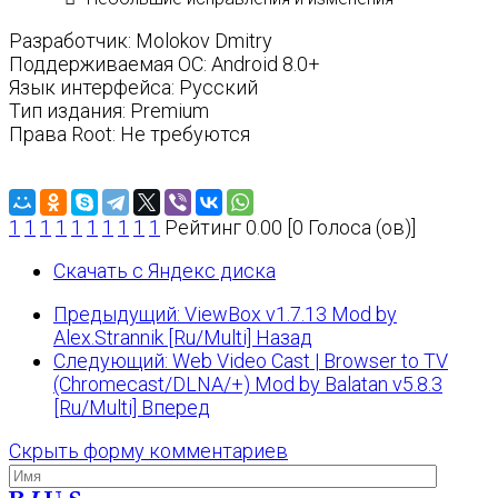
Разработчик: Molokov Dmitry
Поддерживаемая ОС: Android 8.0+
Язык интерфейса: Русский
Тип издания: Premium
Права Root: Не требуются
1
1
1
1
1
1
1
1
1
1
Рейтинг 0.00 [0 Голоса (ов)]
Скачать с Яндекс диска
Предыдущий: ViewBox v1.7.13 Mod by
Alex.Strannik [Ru/Multi]
Назад
Следующий: Web Video Cast | Browser to TV
(Chromecast/DLNA/+) Mod by Balatan v5.8.3
[Ru/Multi]
Вперед
Скрыть форму комментариев