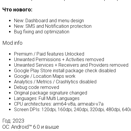
Что нового:
New: Dashboard and menu design
New: SMS and Notification protection
Bug fixing and optimization
Mod info
Premium / Paid features Unlocked
Unwanted Permissions + Activities removed
Unwanted Services + Receivers and Providers removed
Google Play Store install package check disabled
Google / Location Maps work
Analytics / Metrics / Crashlytics disabled
Debug code removed
Original package signature changed
Languages: Full Multi Languages
CPU architectures: arm64-v8a, armeabi-v7a
Screen DPIs: 120dpi, 160dpi, 240dpi, 320dpi, 480dpi, 640
Год: 2023
OС: Android™ 6.0 и выше