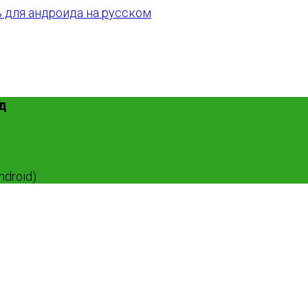
д
ndroid)