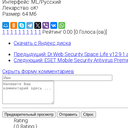
Интерфейс: ML/Русский
Лекарство: оK!
Размер: 64 Мб
1
1
1
1
1
1
1
1
1
1
Рейтинг 0.00 [0 Голоса (ов)]
Скачать с Яндекс диска
Предыдущий: Dr.Web Security Space Life v12.9.1 
Следующий: ESET Mobile Security Antivirus Premiu
Скрыть форму комментариев
Предварительный просмотр
Отправить
Сброс
Rating:
( 0 Rating )