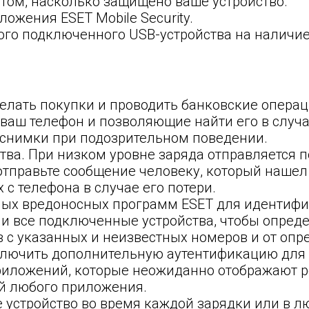
 том, насколько защищено ваше устройство.
ожения ESET Mobile Security.
ого подключенного USB-устройства на наличие
елать покупки и проводить банковские операц
аш телефон и позволяющие найти его в случае
 снимки при подозрительном поведении.
тва. При низком уровне заряда отправляется 
отправьте сообщение человеку, который нашел
 с телефона в случае его потери.
нных вредоносных программ ESET для идентиф
ь и все подключенные устройства, чтобы опред
 с указанных и неизвестных номеров и от опр
ключить дополнительную аутентификацию для
приложений, которые неожиданно отображают 
ий любого приложения.
 устройство во время каждой зарядки или в л