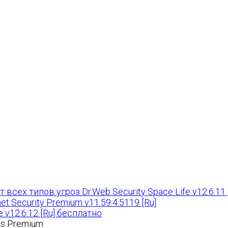
Dr.Web Security Space Life v12.6.1
net Security Premium v11.59.4.5119 [Ru]
e v12.6.12 [Ru] бесплатно