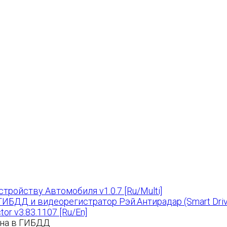
тройству Автомобиля v1.0.7 [Ru/Multi]
Рэй.Антирадар (Smart Driv
or v3.83.1107 [Ru/En]