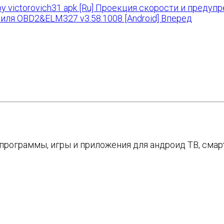
 victorovich31 apk [Ru] Проекция скорости и предуп
иля OBD2&ELM327 v3.58.1008 [Android]
Вперед
е программы, игры и приложения для андроид ТВ, см