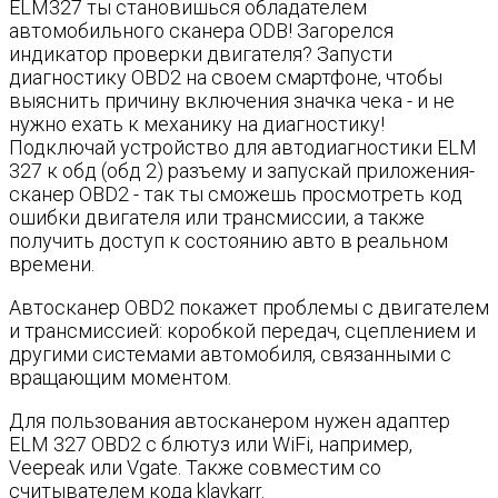
ELM327 ты становишься обладателем
автомобильного сканера ODB! Загорелся
индикатор проверки двигателя? Запусти
диагностику OBD2 на своем смартфоне, чтобы
выяснить причину включения значка чека - и не
нужно ехать к механику на диагностику!
Подключай устройство для автодиагностики ELM
327 к обд (обд 2) разъему и запускай приложения-
сканер OBD2 - так ты сможешь просмотреть код
ошибки двигателя или трансмиссии, а также
получить доступ к состоянию авто в реальном
времени.
Автосканер OBD2 покажет проблемы с двигателем
и трансмиссией: коробкой передач, сцеплением и
другими системами автомобиля, связанными с
вращающим моментом.
Для пользования автосканером нужен адаптер
ELM 327 OBD2 с блютуз или WiFi, например,
Veepeak или Vgate. Также совместим со
считывателем кода klavkarr.