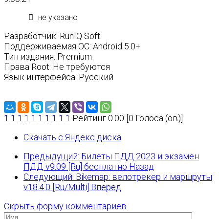
не указано
Разработчик: RunIQ Soft
Поддерживаемая ОС: Android 5.0+
Тип издания: Premium
Права Root: Не требуются
Язык интерфейса: Русский
1
1
1
1
1
1
1
1
1
1
Рейтинг 0.00 [0 Голоса (ов)]
Скачать с Яндекс диска
Предыдущий: Билеты ПДД 2023 и экзамен
ПДД v9.09 [Ru] бесплатно
Назад
Следующий: Bikemap: велотрекер и маршруты
v18.4.0 [Ru/Multi]
Вперед
Скрыть форму комментариев