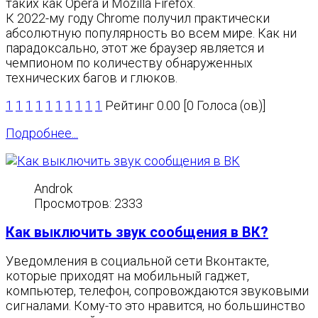
таких как Opera и Mozilla Firefox.
К 2022-му году Chrome получил практически
абсолютную популярность во всем мире. Как ни
парадоксально, этот же браузер является и
чемпионом по количеству обнаруженных
технических багов и глюков.
1
1
1
1
1
1
1
1
1
1
Рейтинг 0.00 [0 Голоса (ов)]
Подробнее...
Androk
Просмотров: 2333
Как выключить звук сообщения в ВК?
Уведомления в социальной сети Вконтакте,
которые приходят на мобильный гаджет,
компьютер, телефон, сопровождаются звуковыми
сигналами. Кому-то это нравится, но большинство