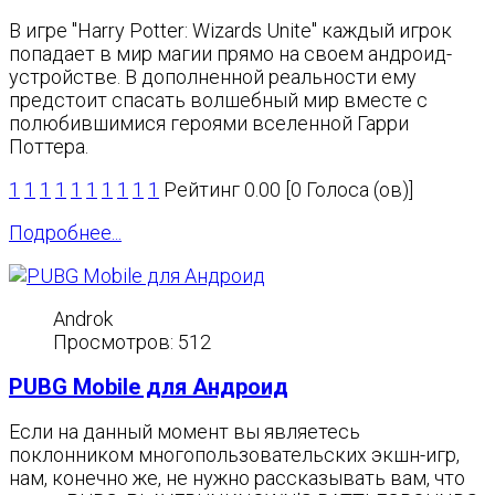
В игре "Harry Potter: Wizards Unite" каждый игрок
попадает в мир магии прямо на своем андроид-
устройстве. В дополненной реальности ему
предстоит спасать волшебный мир вместе с
полюбившимися героями вселенной Гарри
Поттера.
1
1
1
1
1
1
1
1
1
1
Рейтинг 0.00 [0 Голоса (ов)]
Подробнее...
Androk
Просмотров: 512
PUBG Mobile для Андроид
Если на данный момент вы являетесь
поклонником многопользовательских экшн-игр,
нам, конечно же, не нужно рассказывать вам, что