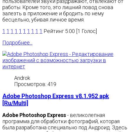
пользователей звуки раздражают, отвлекают от
работы. Кроме того, это лишний повод снова
залезть в приложение и бродить по нему
бесцельно, убивая личное время.
1
1
1
1
1
1
1
1
1
1
Рейтинг 5.00 [1 Голос]
Подробнее...
Androk
Просмотров: 419
Adobe Photoshop Express v8.1.952 apk
[Ru/Multi]
Adobe Photoshop Express
- великолепная
программа для обработки фотографий, которая
была разработана специально под Андроид. Здесь