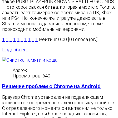
такое PUBG. PLAYERUNKNOWN'S BATTLEGROUNDS
— это королевская битва, которая вместе с Fortnite
захватывает геймеров со всего мира на ПК, Xbox
или PS4. Но, конечно же, игра уже давно есть в
Steam и многие задавались вопросом, что же
происходит с мобильными версиями.
1
1
1
1
1
1
1
1
1
1
Рейтинг 0.00 [0 Голоса (ов)]
Подробнее...
Androk
Просмотров: 640
Решение проблем с Chrome на Android
Браузер Chrome установлен на подавляющем
количестве современных электронных устройств.
С определенного момента он вытеснил не только
Internet Explorer, но и более поздних фаворитов,