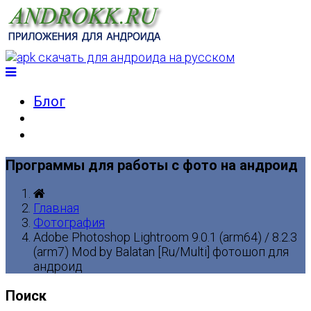
Блог
Программы для работы с фото на андроид
Главная
Фотография
Adobe Photoshop Lightroom 9.0.1 (arm64) / 8.2.3
(arm7) Mod by Balatan [Ru/Multi] фотошоп для
андроид
Поиск