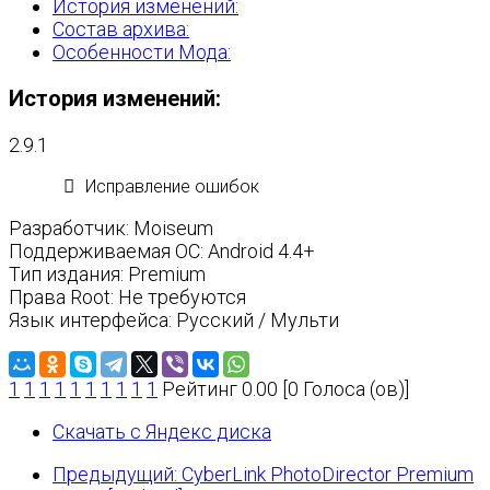
История изменений:
Состав архива:
Особенности Мода:
История изменений:
2.9.1
Исправление ошибок
Разработчик: Moiseum
Поддерживаемая ОС: Android 4.4+
Тип издания: Premium
Права Root: Не требуются
Язык интерфейса: Русский / Мульти
1
1
1
1
1
1
1
1
1
1
Рейтинг 0.00 [0 Голоса (ов)]
Скачать с Яндекс диска
Предыдущий: CyberLink PhotoDirector Premium