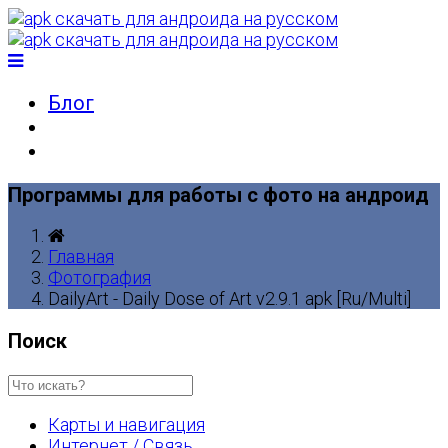
Блог
Программы для работы с фото на андроид
Главная
Фотография
DailyArt - Daily Dose of Art v2.9.1 apk [Ru/Multi]
Поиск
Карты и навигация
Интернет / Связь