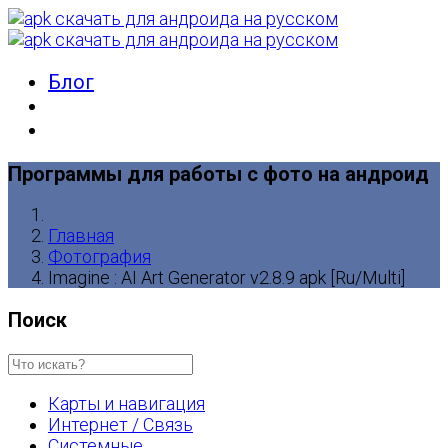
Блог
Программы для работы с фото на андроид
Главная
Фотография
Imagine : AI Art Generator v2.8.9 apk [Ru/Multi]
Поиск
Карты и навигация
Интернет / Связь
Системные