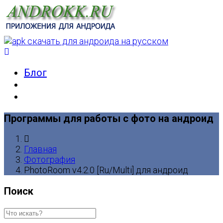
Блог
Программы для работы с фото на андроид
Главная
Фотография
PhotoRoom v4.2.0 [Ru/Multi] для андроид
Поиск