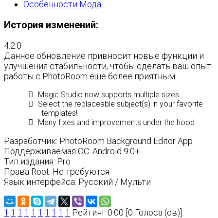
Особенности Мода:
История изменений:
4.2.0
Данное обновление привносит новые функции и
улучшения стабильности, чтобы сделать ваш опыт
работы с PhotoRoom еще более приятным.
Magic Studio now supports multiple sizes
Select the replaceable subject(s) in your favorite
templates!
Many fixes and improvements under the hood
Разработчик: PhotoRoom Background Editor App
Поддерживаемая ОС: Android 9.0+
Тип издания: Pro
Права Root: Не требуются
Язык интерфейса: Русский / Мульти
1
1
1
1
1
1
1
1
1
1
Рейтинг 0.00 [0 Голоса (ов)]