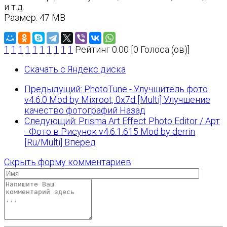
и т.д.
Размер: 47 MB
1
1
1
1
1
1
1
1
1
1
Рейтинг 0.00 [0 Голоса (ов)]
Скачать с Яндекс диска
Предыдущий: PhotoTune - Улучшитель фото
v4.6.0 Mod by Mixroot, 0x7d [Multi] Улучшение
качество фотографий
Назад
Следующий: Prisma Art Effect Photo Editor / Арт
- Фото в Рисунок v4.6.1.615 Mod by derrin
[Ru/Multi]
Вперед
Скрыть форму комментариев