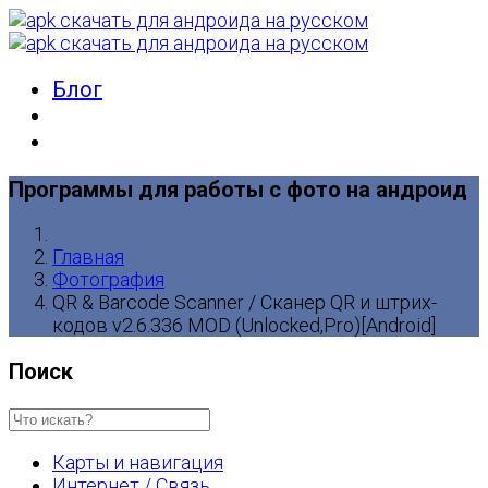
Блог
Программы для работы с фото на андроид
Главная
Фотография
QR & Barcode Scanner / Сканер QR и штрих-
кодов v2.6.336 MOD (Unlocked,Pro)[Android]
Поиск
Карты и навигация
Интернет / Связь