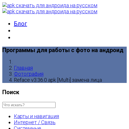
Блог
Программы для работы с фото на андроид
Главная
Фотография
Reface v3.36.0 apk [Multi] замена лица
Поиск
Карты и навигация
Интернет / Связь
Системные