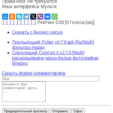
Права Root: Не требуются
Язык интерфейса: Мульти
1
1
1
1
1
1
1
1
1
1
Рейтинг 0.00 [0 Голоса (ов)]
Скачать с Яндекс диска
Предыдущий: Polarr v6.7.9 apk [Ru/Multi]
фильтры
Назад
Следующий: Colorize it v2.1.0 [Multi]
раскрашиваем черно-белые фотографии
Вперед
Скрыть форму комментариев
Предварительный просмотр
Отправить
Сброс