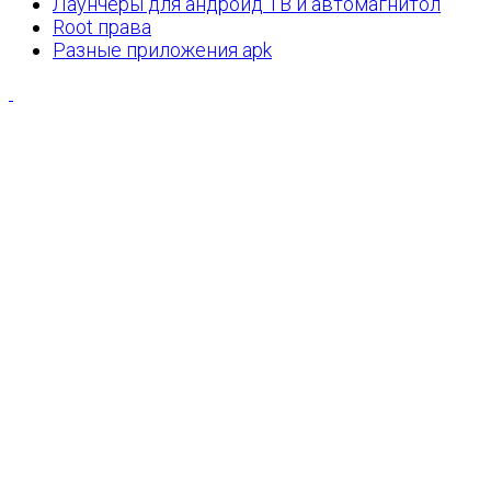
Лаунчеры для андроид ТВ и автомагнитол
Root права
Разные приложения apk