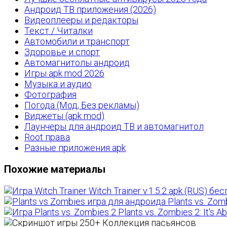
Андроид ТВ приложения (2026)
Видеоплееры и редакторы
Текст / Читалки
Автомобили и транспорт
Здоровье и спорт
Автомагнитолы андроид
Игры apk mod 2026
Музыка и аудио
Фотография
Погода (Мод, Без рекламы)
Виджеты (apk mod)
Лаунчеры для андроид ТВ и автомагнитол
Root права
Разные приложения apk
Похожие материалы
Witch Trainer v.1.5.2 apk (RUS) бе
Plants vs. Zom
Plants vs. Zombies 2: It's A