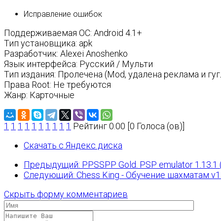
Исправление ошибок
Поддерживаемая ОС: Android 4.1+
Тип установщика: apk
Разработчик: Alexei Anoshenko
Язык интерфейса: Русский / Мульти
Тип издания: Пролечена (Mod, удалена реклама и гу
Права Root: Не требуются
Жанр: Карточные
1
1
1
1
1
1
1
1
1
1
Рейтинг 0.00 [0 Голоса (ов)]
Скачать с Яндекс диска
Предыдущий: PPSSPP Gold. PSP emulator 1.13.1 
Следующий: Chess King - Обучение шахматам v1.5
Скрыть форму комментариев