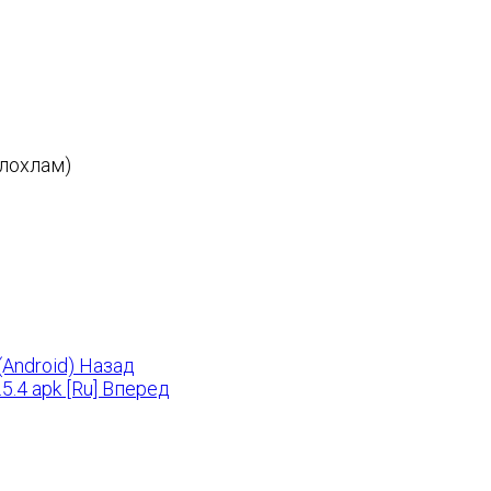
глохлам)
(Android)
Назад
.4 apk [Ru]
Вперед