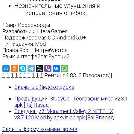
Незначительные улучшения и
исправления ошибок.
Жанр: Кроссворды
Разработчик: Litera Games
Поддерживаемая ОС: Android 5.0+
Тип издания: Mod
Права Root: Не требуются
Язык интерфейса: Русский
1
1
1
1
1
1
1
1
1
1
Рейтинг 1.83 [3 Голоса (ов)]
Скачать с Яндекс диска
Предыдущий: StudyGe - География мира v2.3.1
apk [Ru]
Назад
Следующий: Monument Valley 2 NETFLIX
v3.7.120 Mod by apkvision apk [En]
Вперед
Скрыть форму комментариев