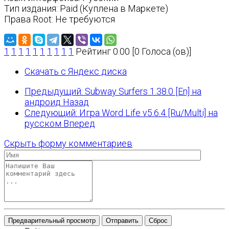
Тип издания: Paid (Куплена в Маркете)
Права Root: Не требуются
1
1
1
1
1
1
1
1
1
1
Рейтинг 0.00 [0 Голоса (ов)]
Скачать с Яндекс диска
Предыдущий: Subway Surfers 1.38.0 [En] на
андроид
Назад
Следующий: Игра Word Life v5.6.4 [Ru/Multi] на
русском
Вперед
Скрыть форму комментариев
Предварительный просмотр
Отправить
Сброс