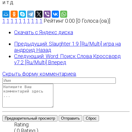
и т.д.
1
1
1
1
1
1
1
1
1
1
Рейтинг 0.00 [0 Голоса (ов)]
Скачать с Яндекс диска
Предыдущий: Slaughter 1.9 [Ru/Multi] игра на
андроид
Назад
Следующий: Word: Поиск Слова Кроссворд
v7.2 [Ru/Multi]
Вперед
Скрыть форму комментариев
Предварительный просмотр
Отправить
Сброс
Rating:
( 0 Rating )