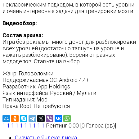
неклассическим подходом, в которой есть уровни
и очень интересные задачи для тренировки мозги.
Видеообзор:
Состав архива:
Игра без рекламы, много денег для разблокировки
всех уровней (достаточно тапнуть на уровне и
нажать разблокировано). Версии от разных
мододелов. Ставьте на выбор.
Жанр: Головоломки
Поддерживаемая ОС: Android 4.4+
Разработчик: Аpp Holdings
Язык интерфейса: Русский / Мульти
Тип издания: Mod
Права Root: Не требуются
1
1
1
1
1
1
1
1
1
1
Рейтинг 0.00 [0 Голоса (ов)]
Скачать с Яндекс диска