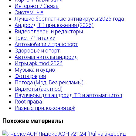
Интернет / Связь
Системные
Лучшие бесплатные антивирусы 2026 года
Андроид ТВ приложения (2026)
Видеоплееры и редакторы
Текст / Читалки
Автомобили и транспорт
Здоровье и спорт
Автомагнитолы андроид
Игры apk mod 2026
Музыка и аудио
Фотография
Погода (Мод, Без рекламы)
Виджеты (apk mod)
Лаунчеры для андроид ТВ и автомагнитол
Root права
Разные приложения apk
Похожие материалы
Яндекс.АОН v21.24 [Ru] на андроид