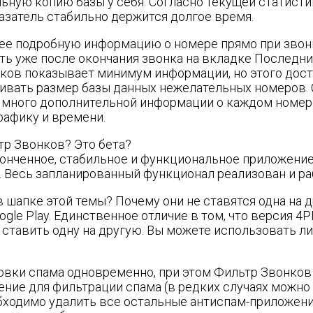
льную копию базы у себя. Согласно текущей статисти
азатель стабильно держится долгое время.
лее подробную информацию о номере прямо при звонк
 уже после окончания звонка на вкладке Последние
ов показывает минимум информации, но этого достат
ичивать размер базы данных нежелательных номеров.
 много дополнительной информации о каждом номере,
трафику и времени.
тр Звонков? Это бета?
онченное, стабильное и функциональное приложение
. Весь запланированный функционал реализован и ра
в шапке этой темы? Почему они не ставятся одна на 
ogle Play. Единственное отличие в том, что версия 4PD
ставить одну на другую. Вы можете использовать ли
овки спама одновременно, при этом Фильтр Звонков 
ие для фильтрации спама (в редких случаях можно сде
ходимо удалить все остальные антиспам-приложения.