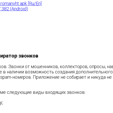
romanvht apk [Ru/En]
 382 (Android)
киратор звонков
в. Звонки от мошенников, коллекторов, опросы, на
же в наличии возможность создания дополнительного
spam-номеров. Приложение не собирает и никуда не
име следующие виды входящих звонков:
у;