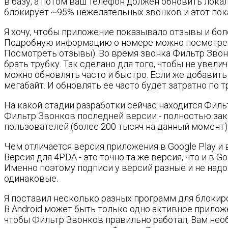
в базу, а потом ваш телефон должен обновить лока
блокирует ~95% нежелательных звонков и этот пок
Я хочу, чтобы приложение показывало отзывы и бо
Подробную информацию о номере можно посмотреть
Посмотреть отзывы). Во время звонка Фильтр Звонк
брать трубку. Так сделано для того, чтобы не увел
можно обновлять часто и быстро. Если же добавить
мегабайт. И обновлять ее часто будет затратно по 
На какой стадии разработки сейчас находится Филь
Фильтр Звонков последней версии - полностью зак
пользователей (более 200 тысяч на данный момент)
Чем отличается версия приложения в Google Play и 
Версия для 4PDA - это точно та же версия, что и в Go
Именно поэтому подписи у версий разные и не надо 
одинаковые.
Я поставил несколько разных программ для блокир
В Android может быть только одно активное приложен
чтобы Фильтр Звонков правильно работал, Вам необ