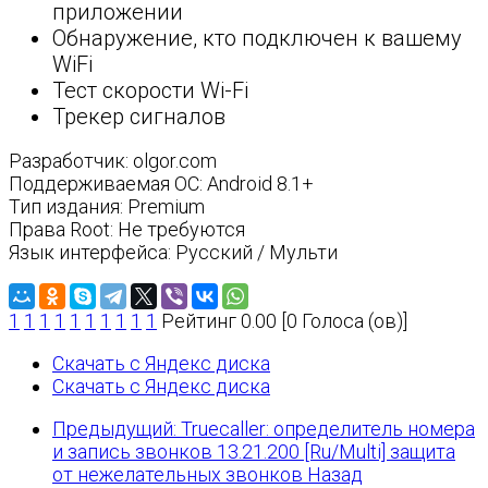
приложении
Обнаружение, кто подключен к вашему
WiFi
Тест скорости Wi-Fi
Трекер сигналов
Разработчик: olgor.com
Поддерживаемая ОС: Android 8.1+
Тип издания: Premium
Права Root: Не требуются
Язык интерфейса: Русский / Мульти
1
1
1
1
1
1
1
1
1
1
Рейтинг 0.00 [0 Голоса (ов)]
Скачать с Яндекс диска
Скачать с Яндекс диска
Предыдущий: Truecaller: определитель номера
и запись звонков 13.21.200 [Ru/Multi] защита
от нежелательных звонков
Назад