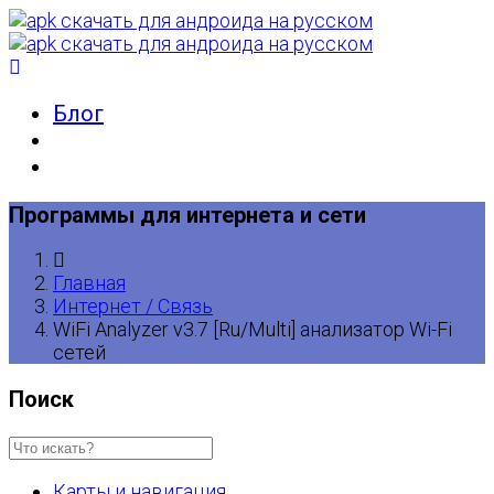
Блог
Программы для интернета и сети
Главная
Интернет / Связь
WiFi Analyzer v3.7 [Ru/Multi] анализатор Wi-Fi
сетей
Поиск
Карты и навигация