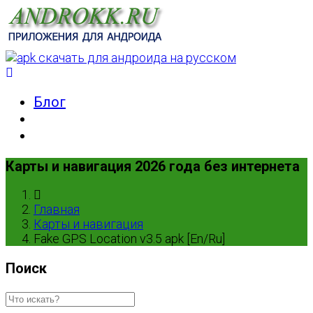
Блог
Карты и навигация 2026 года без интернета
Главная
Карты и навигация
Fake GPS Location v3.5 apk [En/Ru]
Поиск