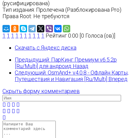
(русифицирована)
Тип издания: Пролечена (Разблокирована Pro)
Права Root: Не требуются
1
1
1
1
1
1
1
1
1
1
Рейтинг 0.00 [0 Голоса (ов)]
Скачать с Яндекс диска
Предыдущий: ПарКинг Премиум v6.5.2p
[Ru/Multi] для андроид
Назад
Следующий: OsmAnd+ v4.0.8 - Офлайн Карты,
Путешествия и Навигация [Ru/Multi]
Вперед
Скрыть форму комментариев