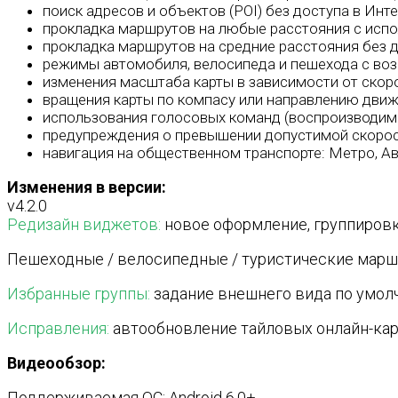
поиск адресов и объектов (POI) без доступа в Инте
прокладка маршрутов на любые расстояния с испо
прокладка маршрутов на средние расстояния без д
режимы автомобиля, велосипеда и пешехода с воз
изменения масштаба карты в зависимости от скоро
вращения карты по компасу или направлению движ
использования голосовых команд (воспроизводим
предупреждения о превышении допустимой скорос
навигация на общественном транспорте: Метро, Ав
Изменения в версии:
v4.2.0
Редизайн виджетов:
новое оформление, группировк
Пешеходные / велосипедные / туристические марш
Избранные группы:
задание внешнего вида по умолч
Исправления:
автообновление тайловых онлайн-кар
Видеообзор:
Поддерживаемая ОС: Android 6.0+