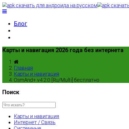
Блог
Карты и навигация 2026 года без интернета
Главная
Карты и навигация
OsmAnd+ v4.2.0 [Ru/Multi] бесплатно
Поиск
Карты и навигация
Интернет / Связь
Системные