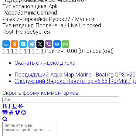
Тип установщика: Apk
Разработчик: OsmAnd
Язык интерфейса: Русский / Мульти
Тип издания: Пролечена / Live Unlocked
Root: Не требуется
1
1
1
1
1
1
1
1
1
1
Рейтинг 0.00 [0 Голоса (ов)]
Скачать с Яндекс диска
Предыдущий: Aqua Map Marine - Boating GPS v20.
Следующий: Яндекс.Навигатор v6.65 [Ru/Multi]
Скрыть форму комментариев