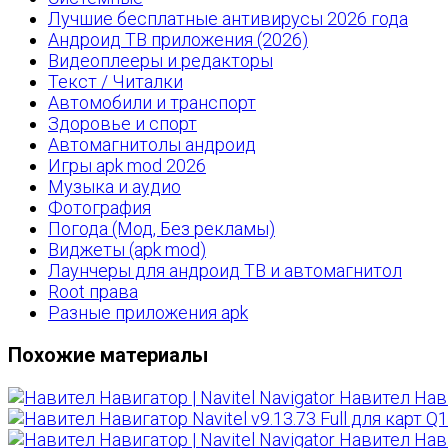
Лучшие бесплатные антивирусы 2026 года
Андроид ТВ приложения (2026)
Видеоплееры и редакторы
Текст / Читалки
Автомобили и транспорт
Здоровье и спорт
Автомагнитолы андроид
Игры apk mod 2026
Музыка и аудио
Фотография
Погода (Мод, Без рекламы)
Виджеты (apk mod)
Лаунчеры для андроид ТВ и автомагнитол
Root права
Разные приложения apk
Похожие материалы
Навител Навиг
Navitel v9.13.73 Full для карт 
Навител Навиг