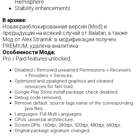
Hemisphere
Stability enhancements
В архиве:
Новая разблокированная версия (Mod) и
предыдущая на всякий случай от Balatan, а также
Мод от Alex.Strannik: в модификации получен
PREMIUM, удалена аналитика.
Особенности Мода:
Pro / Paid features unlocked;
Disabled / Removed unwanted Permissions + Receivers
+ Providers + Services;
Optimized and zipaligned graphics and cleaned
resources for fast load;
Google Play Store install package check disabled;
Debug code removed;
Remove default .source tags name of the corresponding
java files;
Languages: Full Multi Languages;
CPUs: universal architecture;
Screen DPIs: 160dpi, 240dpi, 320dpi, 480dpi, 640dpi;
Original package signature changed;