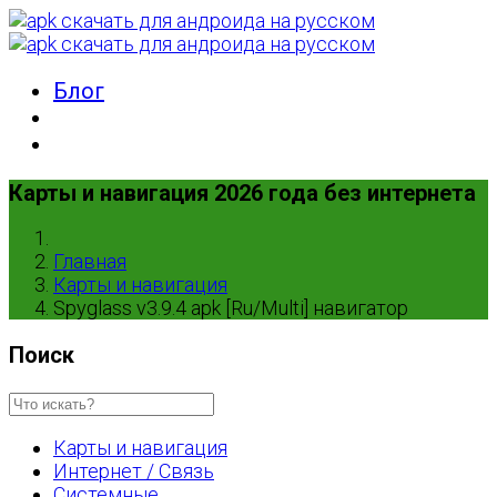
Блог
Карты и навигация 2026 года без интернета
Главная
Карты и навигация
Spyglass v3.9.4 apk [Ru/Multi] навигатор
Поиск
Карты и навигация
Интернет / Связь
Системные