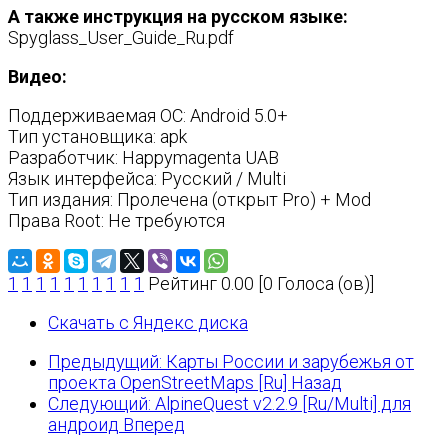
А также инструкция на русском языке:
Spyglass_User_Guide_Ru.pdf
Видео:
Поддерживаемая ОС: Android 5.0+
Тип установщика: apk
Разработчик: Happymagenta UAB
Язык интерфейса: Русский / Multi
Тип издания: Пролечена (открыт Pro) + Mod
Права Root: Не требуются
1
1
1
1
1
1
1
1
1
1
Рейтинг 0.00 [0 Голоса (ов)]
Скачать с Яндекс диска
Предыдущий: Карты России и зарубежья от
проекта OpenStreetMaps [Ru]
Назад
Следующий: AlpineQuest v2.2.9 [Ru/Multi] для
андроид
Вперед