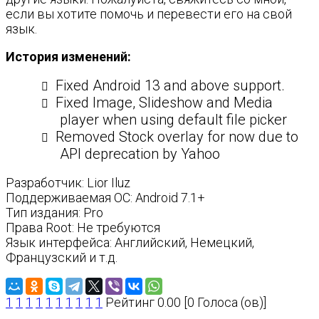
если вы хотите помочь и перевести его на свой
язык.
История изменений:
Fixed Android 13 and above support.
Fixed Image, Slideshow and Media
player when using default file picker
Removed Stock overlay for now due to
API deprecation by Yahoo
Разработчик: Lior Iluz
Поддерживаемая ОС: Android 7.1+
Тип издания: Pro
Права Root: Не требуются
Язык интерфейса: Английский, Немецкий,
Французский и т.д.
1
1
1
1
1
1
1
1
1
1
Рейтинг 0.00 [0 Голоса (ов)]