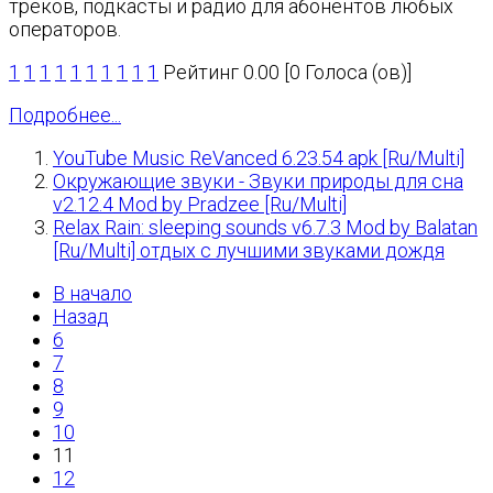
треков, подкасты и радио для абонентов любых
операторов.
1
1
1
1
1
1
1
1
1
1
Рейтинг 0.00 [0 Голоса (ов)]
Подробнее...
YouTube Music ReVanced 6.23.54 apk [Ru/Multi]
Окружающие звуки - Звуки природы для сна
v2.12.4 Mod by Pradzee [Ru/Multi]
Relax Rain: sleeping sounds v6.7.3 Mod by Balatan
[Ru/Multi] отдых с лучшими звуками дождя
В начало
Назад
6
7
8
9
10
11
12