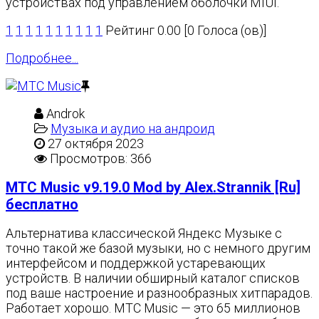
устройствах под управлением оболочки MIUI.
1
1
1
1
1
1
1
1
1
1
Рейтинг 0.00 [0 Голоса (ов)]
Подробнее...
Androk
Музыка и аудио на андроид
27 октября 2023
Просмотров: 366
МТС Music v9.19.0 Mod by Alex.Strannik [Ru]
бесплатно
Альтернатива классической Яндекс Музыке с
точно такой же базой музыки, но с немного другим
интерфейсом и поддержкой устаревающих
устройств. В наличии обширный каталог списков
под ваше настроение и разнообразных хитпарадов.
Работает хорошо. МТС Music — это 65 миллионов