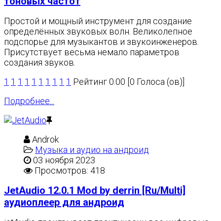
тоновых частот
Простой и мощный инструмент для создание
определённых звуковых волн. Великолепное
подспорье для музыкантов и звукоинженеров.
Присутствует весьма немало параметров
создания звуков.
1
1
1
1
1
1
1
1
1
1
Рейтинг 0.00 [0 Голоса (ов)]
Подробнее...
Androk
Музыка и аудио на андроид
03 ноября 2023
Просмотров: 418
JetAudio 12.0.1 Mod by derrin [Ru/Multi]
аудиоплеер для андроид