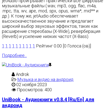
jetAudio проигрывает практически все цифровые
музыкальные файлы (.wav, .mp3, .ogg, .flac, .m4a,
.mpc, .tta, .wv, .ape, .mod, .spx, .opus, .wma*, .mid** и
др.). К тому же, jetAudio обеспечивает
высококачественное звучание и предлагает
широкий выбор звуковых эффектов, таких как
расширение стереобазы (X-Wide), реверберация
(Reverb) и усиление низких частот (X-Bass).
1
1
1
1
1
1
1
1
1
1
Рейтинг 0.00 [0 Голоса (ов)]
Подробнее...
Androk
Музыка и аудио на андроид
02 ноября 2023
Просмотров: 400
UniBook - Аудиокниги v0.8.4 [Ru/En] для
андроид