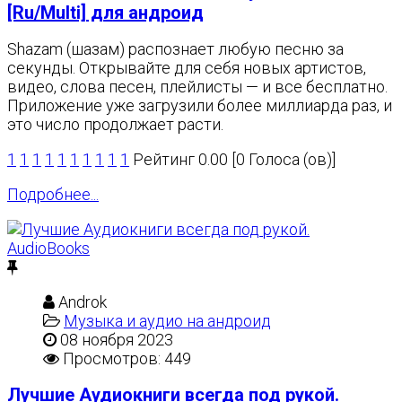
[Ru/Multi] для андроид
Shazam (шазам) распознает любую песню за
секунды. Открывайте для себя новых артистов,
видео, слова песен, плейлисты — и все бесплатно.
Приложение уже загрузили более миллиарда раз, и
это число продолжает расти.
1
1
1
1
1
1
1
1
1
1
Рейтинг 0.00 [0 Голоса (ов)]
Подробнее...
Androk
Музыка и аудио на андроид
08 ноября 2023
Просмотров: 449
Лучшие Аудиокниги всегда под рукой.