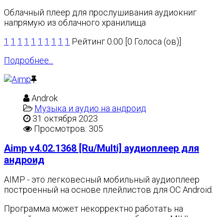
Облачный плеер для прослушивания аудиокниг
напрямую из облачного хранилища
1
1
1
1
1
1
1
1
1
1
Рейтинг 0.00 [0 Голоса (ов)]
Подробнее...
Androk
Музыка и аудио на андроид
31 октября 2023
Просмотров: 305
Aimp v4.02.1368 [Ru/Multi] аудиоплеер для
андроид
AIMP - это легковесный мобильный аудиоплеер
построенный на основе плейлистов для ОС Android.
Программа может некорректно работать на