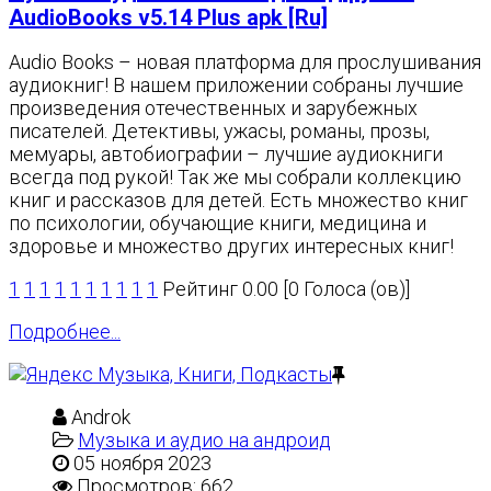
AudioBooks v5.14 Plus apk [Ru]
Audio Books – новая платформа для прослушивания
аудиокниг! В нашем приложении собраны лучшие
произведения отечественных и зарубежных
писателей. Детективы, ужасы, романы, прозы,
мемуары, автобиографии – лучшие аудиокниги
всегда под рукой! Так же мы собрали коллекцию
книг и рассказов для детей. Есть множество книг
по психологии, обучающие книги, медицина и
здоровье и множество других интересных книг!
1
1
1
1
1
1
1
1
1
1
Рейтинг 0.00 [0 Голоса (ов)]
Подробнее...
Androk
Музыка и аудио на андроид
05 ноября 2023
Просмотров: 662