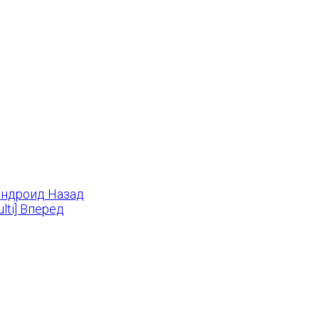
 андроид
Назад
lti]
Вперед