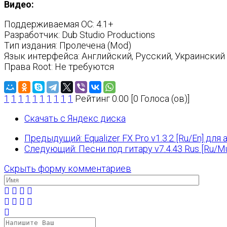
Видео:
Поддерживаемая ОС: 4.1+
Разработчик: Dub Studio Productions
Тип издания: Пролечена (Mod)
Язык интерфейса: Английский, Русский, Украинский
Права Root: Не требуются
1
1
1
1
1
1
1
1
1
1
Рейтинг 0.00 [0 Голоса (ов)]
Скачать с Яндекс диска
Предыдущий: Equalizer FX Pro v1.3.2 [Ru/En] для
Следующий: Песни под гитару v7.4.43 Rus [Ru/Mu
Скрыть форму комментариев