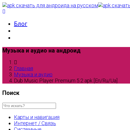
Блог
Музыка и аудио на андроид
Главная
Музыка и аудио
Dub Music Player Premium 5.2 apk [En/Ru/Ua]
Поиск
Карты и навигация
Интернет / Связь
Системные