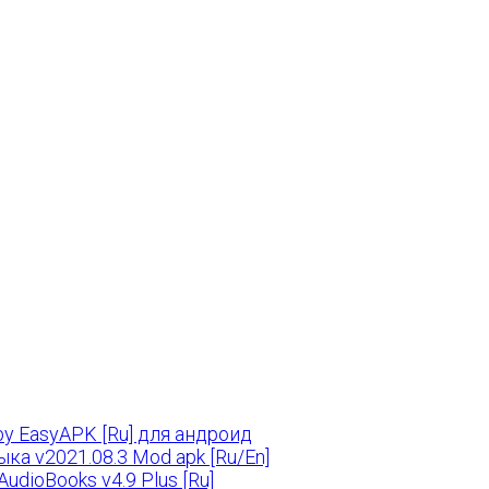
y EasyAPK [Ru] для андроид
ка v2021.08.3 Mod apk [Ru/En]
dioBooks v4.9 Plus [Ru]