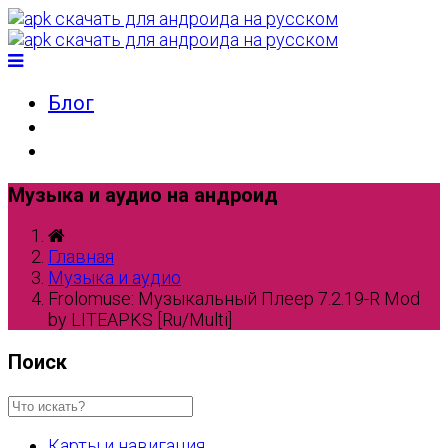
Блог
Музыка и аудио на андроид
Главная
Музыка и аудио
Frolomuse: Музыкальный Плеер 7.2.19-R Mod
by LITEAPKS [Ru/Multi]
Поиск
Карты и навигация