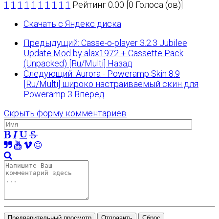
1
1
1
1
1
1
1
1
1
1
Рейтинг 0.00 [0 Голоса (ов)]
Скачать с Яндекс диска
Предыдущий: Casse-o-player 3.2.3 Jubilee
Update Mod by alax1972 + Cassette Pack
(Unpacked) [Ru/Multi]
Назад
Следующий: Aurora - Poweramp Skin 8.9
[Ru/Multi] широко настраиваемый скин для
Poweramp 3
Вперед
Скрыть форму комментариев
Предварительный просмотр
Отправить
Сброс