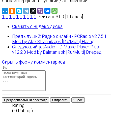
Язык интерфейса: Русский / Английский
1
1
1
1
1
1
1
1
1
1
Рейтинг 3.00 [1 Голос]
Скачать с Яндекс диска
Предыдущий: Радио онлайн - PCRadio v2.7.5.1
Mod by Alex.Strannik apk [Ru/Multi]
Назад
Следующий: jetAudio HD Music Player Plus
v12.2.0 Mod by Balatan apk [Ru/Multi]
Вперед
Скрыть форму комментариев
Предварительный просмотр
Отправить
Сброс
Rating:
( 0 Rating )