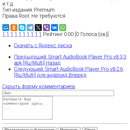
и т.д.
Тип издания: Premium
Права Root: Не требуются
1
1
1
1
1
1
1
1
1
1
Рейтинг 0.00 [0 Голоса (ов)]
Скачать с Яндекс диска
Предыдущий: Smart AudioBook Player Pro v8.3.3
apk [Ru/Multi]
Назад
Следующий: Smart AudioBook Player Pro v8.2.6
[Ru/Multi] для андроид
Вперед
Скрыть форму комментариев