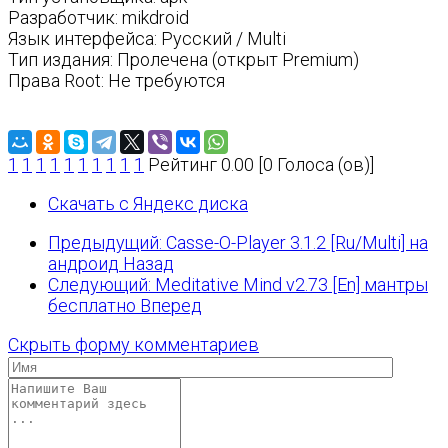
Разработчик: mikdroid
Язык интерфейса: Русский / Multi
Тип издания: Пролечена (открыт Premium)
Права Root: Не требуются
1
1
1
1
1
1
1
1
1
1
Рейтинг 0.00 [0 Голоса (ов)]
Скачать с Яндекс диска
Предыдущий: Casse-O-Player 3.1.2 [Ru/Multi] на
андроид
Назад
Следующий: Meditative Mind v2.73 [En] мантры
бесплатно
Вперед
Скрыть форму комментариев