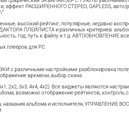
сный графический ЭКВАЛАЙЗЕР с 15-ю по умолчани
, эффект РАСШИРЕННОГО СТЕРЕО, GAPLESS, авто/руч
".
ные, высокий рейтинг, популярные, недавно восп
ТОРА ПЛЕЙЛИСТА и различных критериев: альбом, ар
льность, год, путь к файлу и т.д. АВТООБНОВЛЕНИЕ вс
ых плееров для PC.
 с различными настройками: разблокировка ползун
бражение времени, выбор скина...
, 2x2, 3x3, 4x4, 4x2). Все виджеты являются наст
бома, возможно отображение рейтингов, контроль сл
названия альбома и исполнителя, УПРАВЛЕНИЕ ВОСП
.