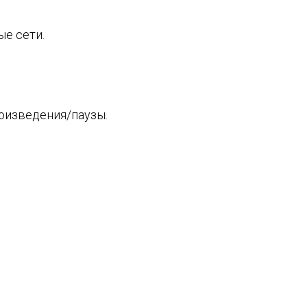
е сети.
оизведения/паузы.