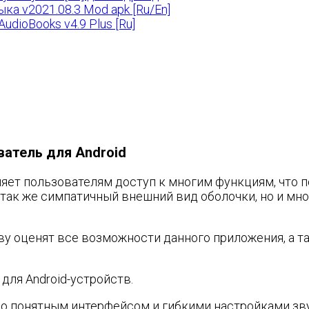
ка v2021.08.3 Mod apk [Ru/En]
dioBooks v4.9 Plus [Ru]
ыватель для Android
ляет пользователям доступ к многим функциям, что 
 так же симпатичный внешний вид оболочки, но и мн
у оценят все возможности данного приложения, а та
для Android-устройств.
но понятным интерфейсом и гибкими настройками зв