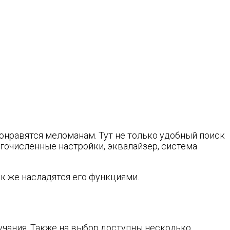
понравятся меломанам. Тут не только удобный поиск
огочисленные настройки, эквалайзер, система
к же насладятся его функциями.
учания. Также на выбор доступны несколько