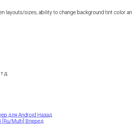
 layouts/sizes, ability to change background tint color and
т.д.
еер для Android
Назад
 [Ru/Multi]
Вперед