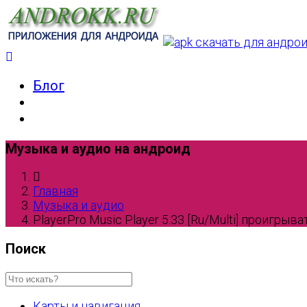
Блог
Музыка и аудио на андроид
Главная
Музыка и аудио
PlayerPro Music Player 5.33 [Ru/Multi] проигрыва
Поиск
Карты и навигация