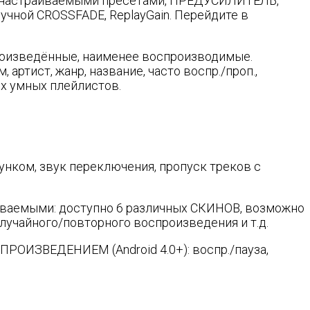
ю/настраиваемыми пресетами, ПРЕДУСИЛИТЕЛЬ,
ной CROSSFADE, ReplayGain. Перейдите в
роизведённые, наименее воспроизводимые.
тист, жанр, название, часто воспр./проп.,
ех умных плейлистов.
ком, звук переключения, пропуск треков с
раиваемыми: доступно 6 различных СКИНОВ, возможно
учайного/повторного воспроизведения и т.д.
РОИЗВЕДЕНИЕМ (Android 4.0+): воспр./пауза,