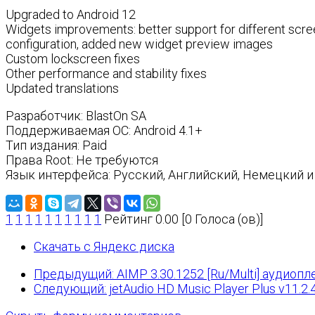
Upgraded to Android 12
Widgets improvements: better support for different screen
configuration, added new widget preview images
Custom lockscreen fixes
Other performance and stability fixes
Updated translations
Разработчик: BlastOn SA
Поддерживаемая ОС: Android 4.1+
Тип издания: Paid
Права Root: Не требуются
Язык интерфейса: Русский, Английский, Немецкий и 
1
1
1
1
1
1
1
1
1
1
Рейтинг 0.00 [0 Голоса (ов)]
Скачать с Яндекс диска
Предыдущий: AIMP 3.30.1252 [Ru/Multi] аудиопл
Следующий: jetAudio HD Music Player Plus v11.2.4