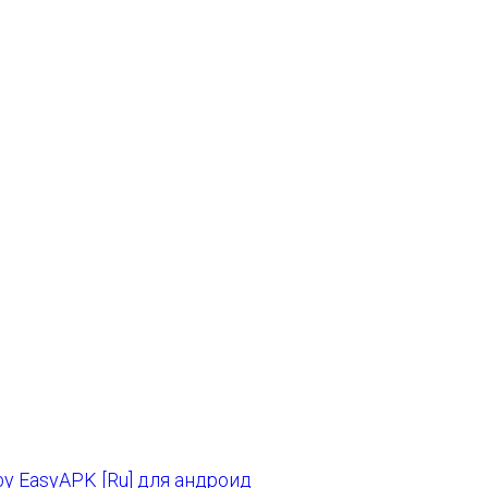
y EasyAPK [Ru] для андроид