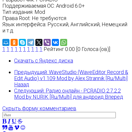
Поддерживаемая ОС: Android 6.0+
Тип издания: Mod
Права Root: Не требуются
Язык интерфейса: Русский, Английский, Немецкий
и т.д.
1
1
1
1
1
1
1
1
1
1
Рейтинг 0.00 [0 Голоса (ов)]
Скачать с Яндекс диска
Предыдущий: WaveStudio (WaveEditor Record &
Edit Audio) v1.109 Mod by Alex.Strannik [Ru/Multi]
Назад
Следующий: Радио онлайн - PCRADIO 2.7.2.2
Mod by NURIK [Ru/Multi] для андроид
Вперед
Скрыть форму комментариев