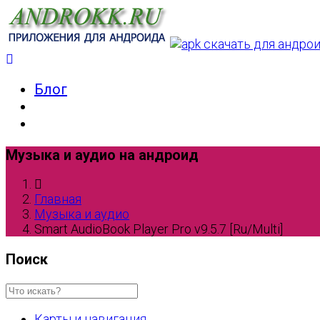
Блог
Музыка и аудио на андроид
Главная
Музыка и аудио
Smart AudioBook Player Pro v9.5.7 [Ru/Multi]
Поиск
Карты и навигация