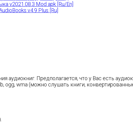
ка v2021.08.3 Mod apk [Ru/En]
dioBooks v4.9 Plus [Ru]
я аудиокниг. Предполагается, что у Вас есть аудиок
b, ogg, wma (можно слушать книги, конвертированные 
.