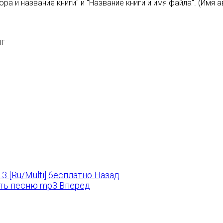
и название книги" и "Название книги и имя файла". (Имя ав
иг
.3 [Ru/Multi] бесплатно
Назад
зать песню mp3
Вперед