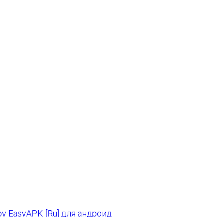
y EasyAPK [Ru] для андроид