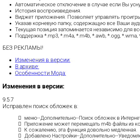
Автоматическое отключение в случае если Вы усн
История воспроизведения.
Виджет приложения. Позволяет управлять проигр
Указав корневую папку, содержащую все Ваши ауд
Текущая позиция запоминается независимо для все
Поддержка *.mp3, *.m4a, *.m4b, *.awb, *.ogg, *.wma,
БЕЗ РЕКЛАМЫ!
Изменения в версии:
В архиве:
Особенности Мода:
Изменения в версии:
9.5.7
Исправлен поиск обложек в:
меню--Дополнительно--Поиск обложек в Интерне
Приложение может перемещать m4b файлы из кор
К сожалению, эта функция довольно медленная.
Добавлено Настройки--Дополнительно--Уведомлен