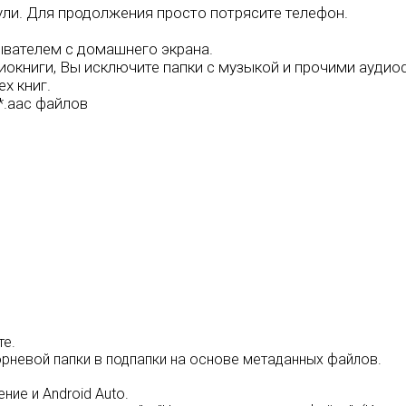
ули. Для продолжения просто потрясите телефон.
ывателем с домашнего экрана.
иокниги, Вы исключите папки с музыкой и прочими аудио
х книг.
 *.aac файлов
те.
невой папки в подпапки на основе метаданных файлов.
ие и Android Auto.