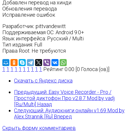
Добавлен перевод на хинди
Обновления перевода
Исправление ошибок
Разработчик: pittvandewitt
Поддерживаемая ОС: Android 9.0+
Язык интерфейса: Русский / Multi
Тип издания: Full
Права Root: Не требуются
1
1
1
1
1
1
1
1
1
1
Рейтинг 0.00 [0 Голоса (ов)]
Скачать с Яндекс диска
Предыдущий: Easy Voice Recorder - Pro /
Простой диктофон Про v2.8.7 Mod by vadj
[Ru/Multi]
Назад
Следующий: Аудиокниги онлайн v1.69 Mod by
Alex.Strannik [Ru]
Вперед
Скрыть форму комментариев