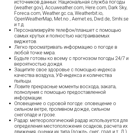
источников данных: Национальная служба погоды
(weather.gov), Accuweather.com, Here.com, Dark Sky,
Foreca.com, Weather.gc.ca, Weatherbit.io,
OpenWeatherMap, Met.no , Aemet.es, Dwd.de, Smhi.se
и т.д.
Персонализируйте телефон/планшет с помощью
самых крутых и полностью настраиваемых
виджетов.
Легко просматривать информацию о погоде в
любой точке мира.
Будьте готовы ко всему с прогнозом погоды 24/7 и
вероятностью дождя.
Защитите свое здоровье с помощью индекса
качества воздуха, УФ-индекса и количества
пыльцы.
Ловите прекрасные моменты восхода, заката,
полнолуния с помощью предоставленной
информации.
Оповещение о суровой погоде: оповещение о
сильном ветре, проливном дожде, сильном
снегопаде и грозе.
Радар: метеорологический радар используется для
определения местоположения осадков, расчета их
движения, оценки их типа (дождь, снег, град и т. Д.)