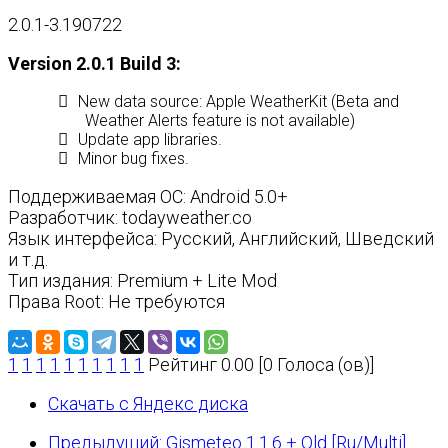
2.0.1-3.190722
Version 2.0.1 Build 3:
New data source: Apple WeatherKit (Beta and
Weather Alerts feature is not available)
Update app libraries.
Minor bug fixes.
Поддерживаемая ОС: Android 5.0+
Разработчик: todayweather.co
Язык интерфейса: Русский, Английский, Шведский
и т.д.
Тип издания: Premium + Lite Mod
Права Root: Не требуются
1
1
1
1
1
1
1
1
1
1
Рейтинг 0.00 [0 Голоса (ов)]
Скачать с Яндекс диска
Предыдущий: Gismeteo 1.1.6 + Old [Ru/Multi]