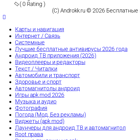
( 0 Rating )
(C) Androkk.ru © 2026 Бесплатны
Карты и навигация
Интернет / Связь
Системные
Лучшие бесплатные антивирусы 2026 года
Андроид ТВ приложения (2026)
Видеоплееры и редакторы
Текст / Читалки
Автомобили и транспорт
Здоровье и спорт
Автомагнитолы андроид
Игры apk mod 2026
Музыка и аудио
Фотография
Погода (Мод, Без рекламы)
Виджеты (apk mod)
Лаунчеры для андроид ТВ и автомагнитол
Root права