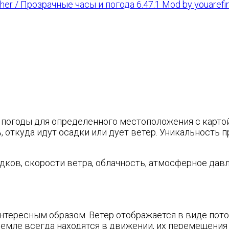
her / Прозрачные часы и погода 6.47.1 Mod by youarefin
 погоды для определенного местоположения с карто
, откуда идут осадки или дует ветер. Уникальность
адков, скорости ветра, облачность, атмосферное да
интересным образом. Ветер отображается в виде по
Земле всегда находятся в движении, их перемещения