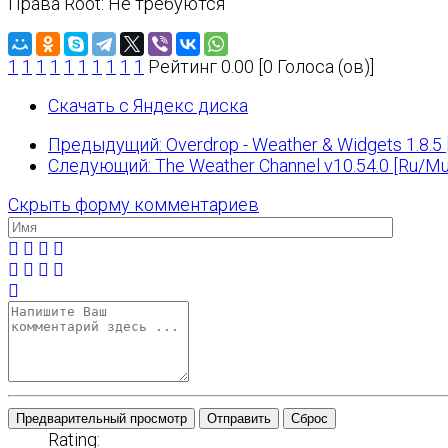
Права Root: Не требуются
1
1
1
1
1
1
1
1
1
1
Рейтинг 0.00 [0 Голоса (ов)]
Скачать с Яндекс диска
Предыдущий: Overdrop - Weather & Widgets 1.8.5 
Следующий: The Weather Channel v10.54.0 [Ru/Mul
Скрыть форму комментариев
Предварительный просмотр
Отправить
Сброс
Rating: