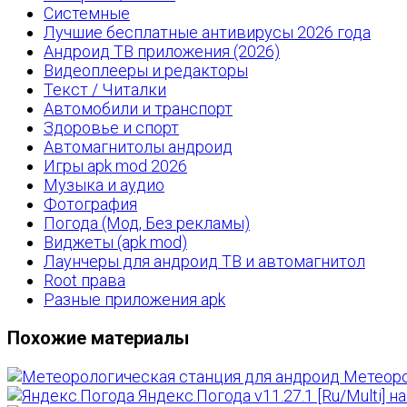
Системные
Лучшие бесплатные антивирусы 2026 года
Андроид ТВ приложения (2026)
Видеоплееры и редакторы
Текст / Читалки
Автомобили и транспорт
Здоровье и спорт
Автомагнитолы андроид
Игры apk mod 2026
Музыка и аудио
Фотография
Погода (Мод, Без рекламы)
Виджеты (apk mod)
Лаунчеры для андроид ТВ и автомагнитол
Root права
Разные приложения apk
Похожие материалы
Метеоро
Яндекс.Погода v11.27.1 [Ru/Multi] н