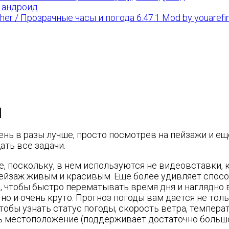
а андроид
her / Прозрачные часы и погода 6.47.1 Mod by youarefin
]
нь в разы лучше, просто посмотрев на пейзажи и ещ
ть все задачи.
 поскольку, в нем используются не видеовставки, к
пейзаж живым и красивым. Еще более удивляет спосо
, чтобы быстро перематывать время дня и наглядно 
но и очень круто. Прогноз погоды вам дается не толь
тобы узнать статус погоды, скорость ветра, темпер
 местоположение (поддерживает достаточно большое