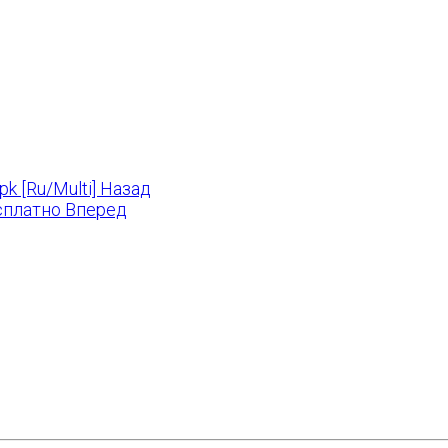
k [Ru/Multi]
Назад
есплатно
Вперед