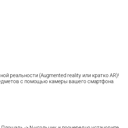
й реальности (Augmented reality или кратко AR)!
редметов с помощью камеры вашего смартфона.
 Площадь -> N-угольник и поочередно установите