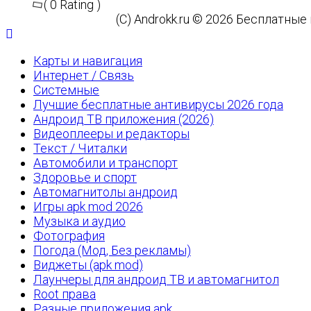
( 0 Rating )
(C) Androkk.ru © 2026 Бесплатны
Карты и навигация
Интернет / Связь
Системные
Лучшие бесплатные антивирусы 2026 года
Андроид ТВ приложения (2026)
Видеоплееры и редакторы
Текст / Читалки
Автомобили и транспорт
Здоровье и спорт
Автомагнитолы андроид
Игры apk mod 2026
Музыка и аудио
Фотография
Погода (Мод, Без рекламы)
Виджеты (apk mod)
Лаунчеры для андроид ТВ и автомагнитол
Root права
Разные приложения apk