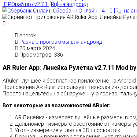
ПРОраб pro v2.7.1 [Ru] на андроид
Сбербанк Онлайн 14.1.0 [Ru] на а
Androk
Разные программы для андроид
20 марта 2024
Просмотров: 336
AR Ruler App: Линейка Рулетка v2.7.11 Mod by 
ARuler - лучшее и бесплатное приложение на Androi
Приложение AR Ruler использует технологию допол
Просто нацельтесь на обнаруженную горизонтальну
Вот некоторые из возможностей ARuler:
AR Линейка - измеряет линейные размеры в см
Дальномер - измерьте расстояние от камеры у
Угол - измерение углов на 3D плоскостях
Площадь и периметр / полилиния - хотите изм