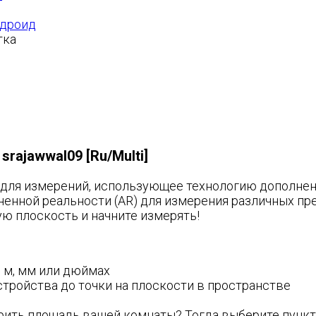
ндроид
srajawwal09 [Ru/Multi]
d для измерений, использующее технологию дополненно
ненной реальности (AR) для измерения различных п
ю плоскость и начните измерять!
, м, мм или дюймах
стройства до точки на плоскости в пространстве
ерить площадь вашей комнаты? Тогда выберите пункт