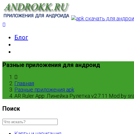
Блог
Разные приложения для андроид
Главная
Разные приложения apk
AR Ruler App: Линейка Рулетка v2.7.11 Mod by sra
Поиск
Карты и навигация