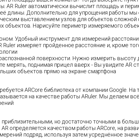
ты. AR Ruler автоматически вычислит площадь и пер
её длины. Дополнительно для упрощения работы мы 
тическим выставлением узлов для объектов сложной
х объектов. Нарисуйте периметр измеряемого объек
оном. Удобный инструмент для измерений расстояний 
 Ruler измеряет пройденное расстояние и, кроме то
ологии
распознанной поверхности. Нужно измерить высоту д
те мерять, поднимая прицел вверх - Вы увидите AR с
ольших объектов прямо на экране смартфона
требуется ARCore библиотека от компании Google. Н
сказывается на качестве работы ARuler. Мы делаем в
рений
 приблизительными, но достаточно точными в боль
 AR определяется качеством работы ARCore, на разв
мерений подряд, используя затем усреднённое значе