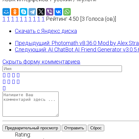
1
1
1
1
1
1
1
1
1
1
Рейтинг 4.50 [3 Голоса (ов)]
Скачать с Яндекс диска
Предыдущий: Photomath v8.36.0 Mod by Alex.Stran
Следующий: AI ChatBot AI Friend Generator v3.0.5.
Скрыть форму комментариев
Предварительный просмотр
Отправить
Сброс
Rating: