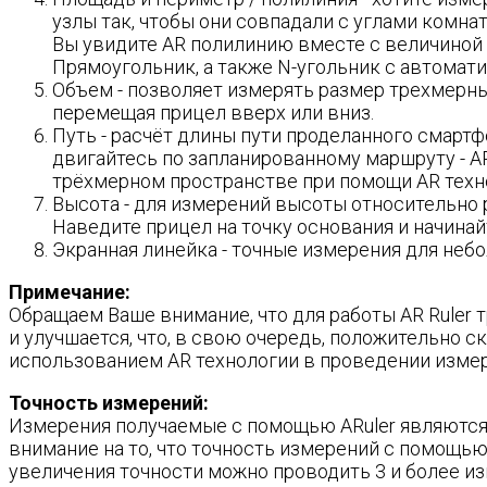
узлы так, чтобы они совпадали с углами комна
Вы увидите AR полилинию вместе с величиной 
Прямоугольник, а также N-угольник с автома
Объем - позволяет измерять размер трехмерны
перемещая прицел вверх или вниз.
Путь - расчёт длины пути проделанного смартф
двигайтесь по запланированному маршруту - AR
трёхмерном пространстве при помощи AR техн
Высота - для измерений высоты относительно 
Наведите прицел на точку основания и начинай
Экранная линейка - точные измерения для неб
Примечание:
Обращаем Ваше внимание, что для работы AR Ruler 
и улучшается, что, в свою очередь, положительно 
использованием AR технологии в проведении изме
Точность измерений:
Измерения получаемые с помощью ARuler являются
внимание на то, что точность измерений с помощью
увеличения точности можно проводить 3 и более из