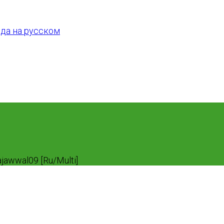
jawwal09 [Ru/Multi]