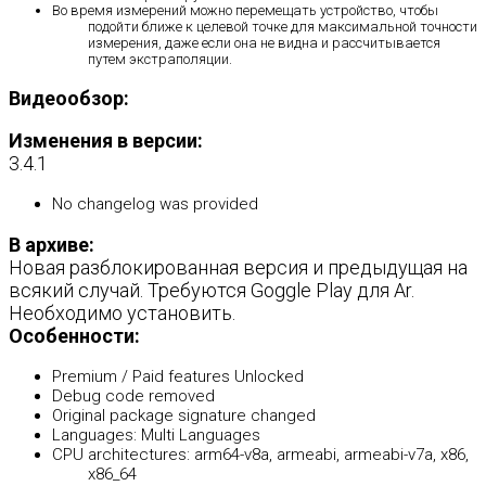
Во время измерений можно перемещать устройство, чтобы
подойти ближе к целевой точке для максимальной точности
измерения, даже если она не видна и рассчитывается
путем экстраполяции.
Видеообзор:
Изменения в версии:
3.4.1
No changelog was provided
В архиве:
Новая разблокированная версия и предыдущая на
всякий случай. Требуются Goggle Play для Ar.
Необходимо установить.
Особенности:
Premium / Paid features Unlocked
Debug code removed
Original package signature changed
Languages: Multi Languages
CPU architectures: arm64-v8a, armeabi, armeabi-v7a, x86,
x86_64