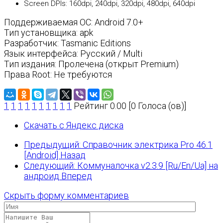
Screen DPIs: 160dpi, 240dpi, 320dpi, 480dpi, 640dpi
Поддерживаемая ОС: Android 7.0+
Тип установщика: apk
Разработчик: Tasmanic Editions
Язык интерфейса: Русский / Multi
Тип издания: Пролечена (открыт Premium)
Права Root: Не требуются
1
1
1
1
1
1
1
1
1
1
Рейтинг 0.00 [0 Голоса (ов)]
Скачать с Яндекс диска
Предыдущий: Справочник электрика Pro 46.1
[Android]
Назад
Следующий: Коммуналочка v2.3.9 [Ru/En/Ua] на
андроид
Вперед
Скрыть форму комментариев