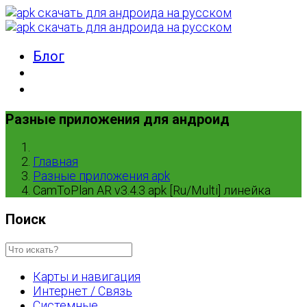
Блог
Разные приложения для андроид
Главная
Разные приложения apk
CamToPlan AR v3.4.3 apk [Ru/Multi] линейка
Поиск
Карты и навигация
Интернет / Связь
Системные